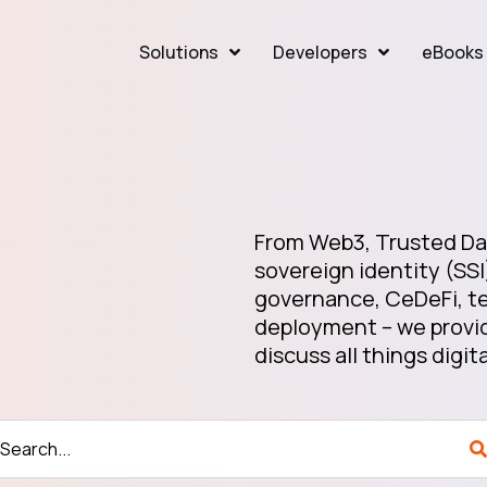
Solutions
Developers
eBooks 
From Web3, Trusted Dat
sovereign identity (SSI
governance, CeDeFi, te
deployment – we provid
discuss all things digita