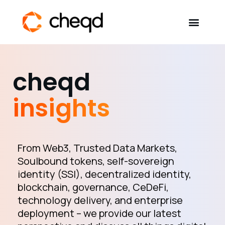
Solutions
cheqd
Developers
insights
eBooks & Reports
SSI Explained
From Web3, Trusted Data Markets,
Soulbound tokens, self-sovereign
identity (SSI), decentralized identity,
Contact
blockchain, governance, CeDeFi,
technology delivery, and enterprise
deployment – we provide our latest