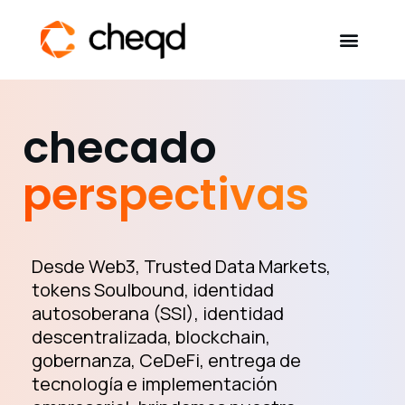
Solutions
checado
Developers
perspectivas
eBooks & Reports
SSI Explained
Desde Web3, Trusted Data Markets,
tokens Soulbound, identidad
autosoberana (SSI), identidad
Contact
descentralizada, blockchain,
gobernanza, CeDeFi, entrega de
tecnología e implementación