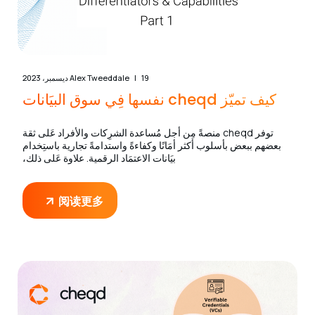
19 ديسمبر، 2023
Alex Tweeddale
كيف تميّز cheqd نفسها فِي سوق البيَانات
توفر cheqd منصةً مِن أجل مُساعدة الشرِكات والأفراد عَلى ثقة
بعضهم ببعض بأسلوب أكثر أمَانًا وكفاءةً واستدامةً تجارية باستِخدام
بيَانات الاعتمَاد الرقمية. علاوة عَلى ذلك،
阅读更多