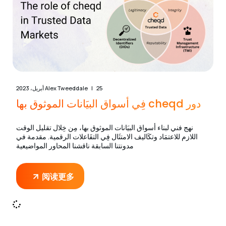
25 أبريل، 2023
Alex Tweeddale
دور cheqd فِي أسواق البيَانات الموثوق بها
نهج فني لبناء أسواق البيَانات الموثوق بها، مِن خِلال تقليل الوقت
اللازم للاعتمَاد وتكَاليف الامتثَال فِي التفَاعلات الرقمية. مقدمة في
مدونتنا السابقة ناقشنا المحاور المواضيعية
阅读更多