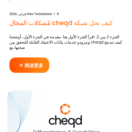
8 فبراير، 2024
Alex Tweeddale
كيف تحل شبكة cheqd مُشكلات المجَال
الجزء 2 مِن 2. اقرأ الجزء الأول هنا. مقدمة في الجزء الأول، أوضحنا
كيف تندمج cheqd ومزودو خِدمات بيَانات الاعتمَاد القابلة للتحقق مِن
صحتها مع
阅读更多