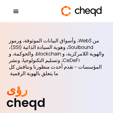
Solutions
من Web3، وأسواق البيانات الموثوقة، ورموز
Soulbound، وهوية السيادة الذاتية (SSI)،
Developers
والهوية اللامركزية، و blockchain، والحوكمة، و
CeDeFi، وتسليم التكنولوجيا، ونشر
eBooks & Reports
المؤسسات – نقدم أحدث منظورنا ونناقش كل
SSI Explained
ما يتعلق بالهوية الرقمية.
رؤى
Contact
cheqd